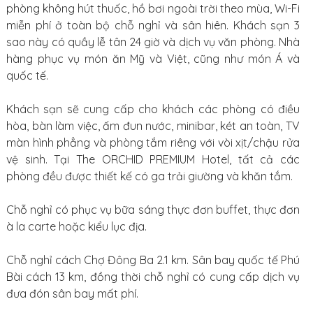
phòng không hút thuốc, hồ bơi ngoài trời theo mùa, Wi-Fi
miễn phí ở toàn bộ chỗ nghỉ và sân hiên. Khách sạn 3
sao này có quầy lễ tân 24 giờ và dịch vụ văn phòng. Nhà
hàng phục vụ món ăn Mỹ và Việt, cũng như món Á và
quốc tế.
Khách sạn sẽ cung cấp cho khách các phòng có điều
hòa, bàn làm việc, ấm đun nước, minibar, két an toàn, TV
màn hình phẳng và phòng tắm riêng với vòi xịt/chậu rửa
vệ sinh. Tại The ORCHID PREMIUM Hotel, tất cả các
phòng đều được thiết kế có ga trải giường và khăn tắm.
Chỗ nghỉ có phục vụ bữa sáng thực đơn buffet, thực đơn
à la carte hoặc kiểu lục địa.
Chỗ nghỉ cách Chợ Đông Ba 2.1 km. Sân bay quốc tế Phú
Bài cách 13 km, đồng thời chỗ nghỉ có cung cấp dịch vụ
đưa đón sân bay mất phí.