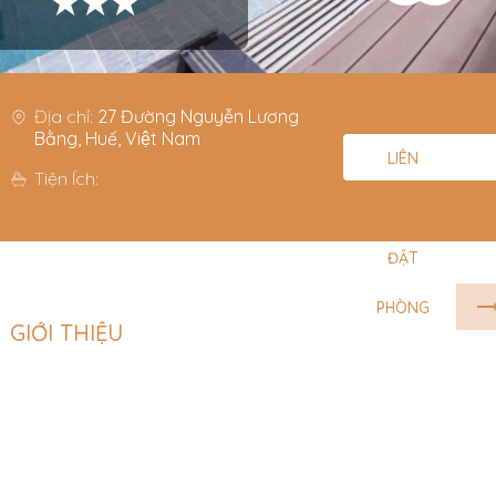
★★★
Địa chỉ:
27 Đường Nguyễn Lương
Bằng, Huế, Việt Nam
LIÊN
Tiện Ích:
HỆ
ĐẶT
PHÒNG
GIỚI THIỆU