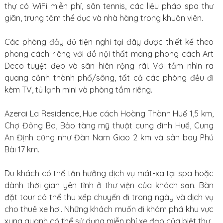
thự có WiFi miễn phí, sân tennis, các liệu pháp spa thư
giãn, trung tâm thể dục và nhà hàng trong khuôn viên.
Các phòng đầy đủ tiện nghi tại đây được thiết kế theo
phong cách riêng với đồ nội thất mang phong cách Art
Deco tuyệt đẹp và sân hiên rộng rãi. Với tầm nhìn ra
quang cảnh thành phố/sông, tất cả các phòng đều đi
kèm TV, tủ lạnh mini và phòng tắm riêng.
Azerai La Residence, Hue cách Hoàng Thành Huế 1,5 km,
Chợ Đông Ba, Bảo tàng mỹ thuật cung đình Huế, Cung
An Định cũng như Đàn Nam Giao 2 km và sân bay Phú
Bài 17 km.
Du khách có thể tận hưởng dịch vụ mát-xa tại spa hoặc
dành thời gian yên tĩnh ở thư viện của khách sạn. Bàn
đặt tour có thể thu xếp chuyến đi trong ngày và dịch vụ
cho thuê xe hơi. Những khách muốn đi khám phá khu vực
xung quanh có thể sử dụng miễn phí xe đạp của biệt thự.