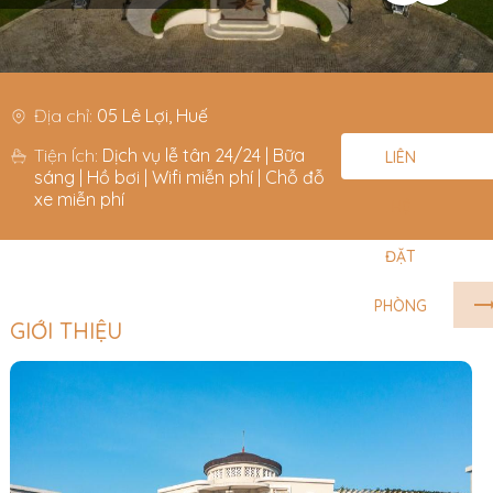
Địa chỉ:
05 Lê Lợi, Huế
Tiện Ích:
Dịch vụ lễ tân 24/24 | Bữa
LIÊN
sáng | Hồ bơi | Wifi miễn phí | Chỗ đỗ
xe miễn phí
HỆ
ĐẶT
PHÒNG
GIỚI THIỆU