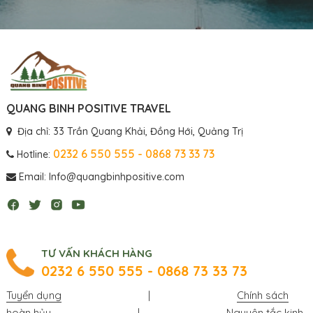
QUANG BINH POSITIVE TRAVEL
Địa chỉ: 33 Trần Quang Khải, Đồng Hới, Quảng Trị
0232 6 550 555 - 0868 73 33 73
Hotline:
Email: Info@quangbinhpositive.com
TƯ VẤN KHÁCH HÀNG
0232 6 550 555 - 0868 73 33 73
Tuyển dụng
|
Chính sách
hoàn hủy
|
Nguyên tắc kinh