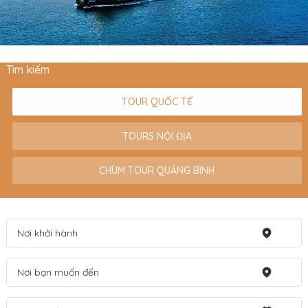
Tìm kiếm
TOUR QUỐC TẾ
TOURS NỘI ĐỊA
CHÙM TOUR QUẢNG BÌNH