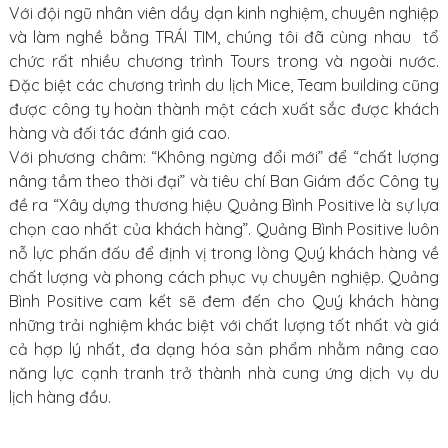
Với đội ngũ nhân viên dầy dạn kinh nghiệm, chuyên nghiệp
và làm nghề bằng TRÁI TIM, chúng tôi đã cùng nhau tổ
chức rất nhiều chương trình Tours trong và ngoài nước.
Đặc biệt các chương trình du lịch Mice, Team building cũng
được công ty hoàn thành một cách xuất sắc được khách
hàng và đối tác đánh giá cao.
Với phương châm: “Không ngừng đổi mới” để “chất lượng
nâng tầm theo thời đại” và tiêu chí Ban Giám đốc Công ty
đề ra “Xây dựng thương hiệu Quảng Bình Positive là sự lựa
chọn cao nhất của khách hàng”. Quảng Bình Positive luôn
nỗ lực phấn đấu để định vị trong lòng Quý khách hàng về
chất lượng và phong cách phục vụ chuyên nghiệp. Quảng
Bình Positive cam kết sẽ đem đến cho Quý khách hàng
những trải nghiệm khác biệt với chất lượng tốt nhất và giá
cả hợp lý nhất, đa dạng hóa sản phẩm nhằm nâng cao
năng lực cạnh tranh trở thành nhà cung ứng dịch vụ du
lịch hàng đầu.