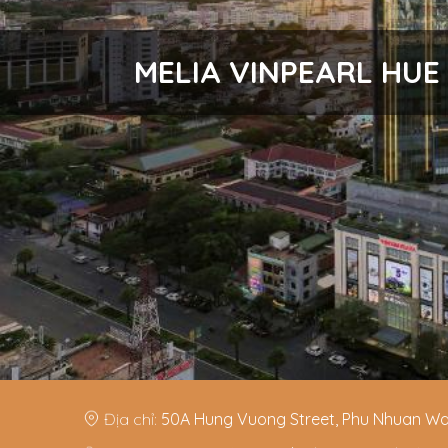
MELIA VINPEARL H
Địa chỉ:
50A Hung Vuong Street, Phu Nhuan Wa