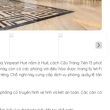
lia Vinpearl Hue nằm ở Huế, cách Cầu Tràng Tiền 13 phút
 này còn có các phòng với điều hòa được trang bị Wi-Fi
iêng. Chỗ nghỉ này cung cấp dịch vụ phòng, quầy lễ tân
phẳng có truyền hình vệ tinh và két an toàn. Các căn có