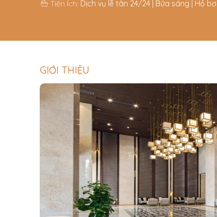
Tiện Ích:
Dịch vụ lễ tân 24/24 | Bữa sáng | Hồ bơ
GIỚI THIỆU