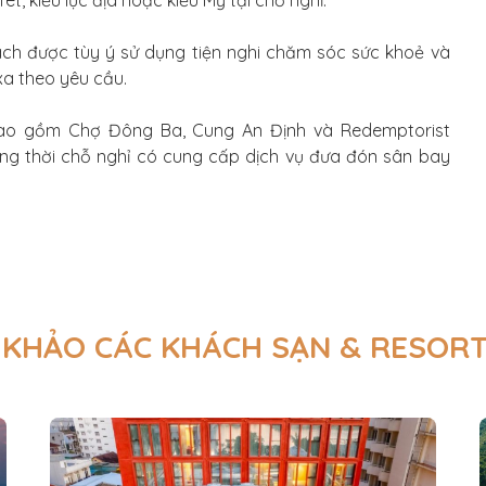
, kiểu lục địa hoặc kiểu Mỹ tại chỗ nghỉ.
khách được tùy ý sử dụng tiện nghi chăm sóc sức khoẻ và
xa theo yêu cầu.
bao gồm Chợ Đông Ba, Cung An Định và Redemptorist
ồng thời chỗ nghỉ có cung cấp dịch vụ đưa đón sân bay
KHẢO CÁC KHÁCH SẠN & RESOR