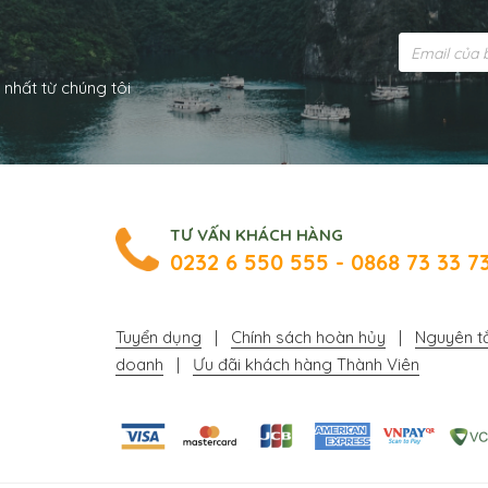
i
 nhất từ chúng tôi
TƯ VẤN KHÁCH HÀNG
0232 6 550 555 - 0868 73 33 7
Tuyển dụng
|
Chính sách hoàn hủy
|
Nguyên tắ
doanh
|
Ưu đãi khách hàng Thành Viên