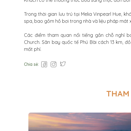
Khách có thể thưởng thức bữa sáng thực đơn buffet
Trong thời gian lưu trú tại Melia Vinpearl Hue, 
spa, bao gồm hồ bơi trong nhà và liệu pháp mát 
Các điểm tham quan nổi tiếng gần chỗ nghỉ 
Church. Sân bay quốc tế Phú Bài cách 13 km, đ
mất phí.
Chia sẻ:
THAM 