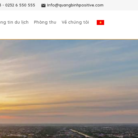
3
-
0232 6 550 555
Info@quangbinhpositive.com
ng tin du lịch
Phòng thu
Về chúng tôi