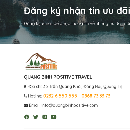
Đăng ký nhận tin ưu đã
Đăng ký email để được thông tin về những ưu đãi mới
QUANG BINH POSITIVE TRAVEL
Địa chỉ: 33 Trần Quang Khải, Đồng Hới, Quảng Trị
0232 6 550 555 - 0868 73 33 73
Hotline:
Email: Info@quangbinhpositive.com