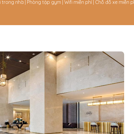
i trong nhà | Phòng tập gym | Wifi miễn phí | Chỗ đỗ xe miễn p