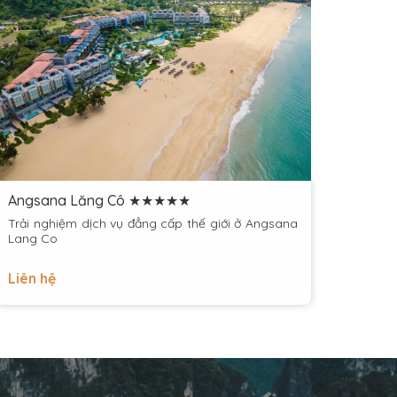
Angsana Lăng Cô ★★★★★
Moonl
Trải nghiệm dịch vụ đẳng cấp thế giới ở Angsana
Lang Co
Liên hệ
Liên 