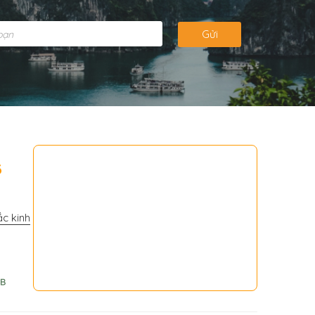
Gửi
3
c kinh