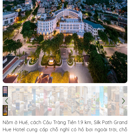
Nằm ở Huế, cách Cầu Tràng Tiền 1.9 km, Silk Path Grand
Hue Hotel cung cấp chỗ nghỉ có hồ bơi ngoài trời, chỗ