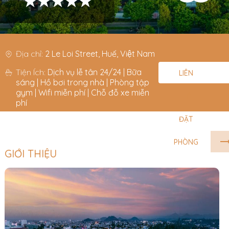
★★★★★
Địa chỉ:
2 Le Loi Street, Huế, Việt Nam
Tiện Ích:
Dịch vụ lễ tân 24/24 | Bữa
LIÊN
sáng | Hồ bơi trong nhà | Phòng tập
gym | Wifi miễn phí | Chỗ đỗ xe miễn
HỆ
phí
ĐẶT
PHÒNG
GIỚI THIỆU