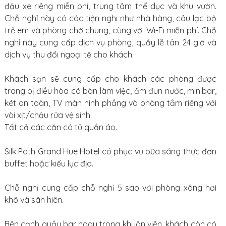
đậu xe riêng miễn phí, trung tâm thể dục và khu vườn.
Chỗ nghỉ này có các tiện nghi như nhà hàng, câu lạc bộ
trẻ em và phòng chờ chung, cùng với Wi-Fi miễn phí. Chỗ
nghỉ này cung cấp dịch vụ phòng, quầy lễ tân 24 giờ và
dịch vụ thu đổi ngoại tệ cho khách.
Khách sạn sẽ cung cấp cho khách các phòng được
trang bị điều hòa có bàn làm việc, ấm đun nước, minibar,
két an toàn, TV màn hình phẳng và phòng tắm riêng với
vòi xịt/chậu rửa vệ sinh.
Tất cả các căn có tủ quần áo.
Silk Path Grand Hue Hotel có phục vụ bữa sáng thực đơn
buffet hoặc kiểu lục địa.
Chỗ nghỉ cung cấp chỗ nghỉ 5 sao với phòng xông hơi
khô và sân hiên.
Bên cạnh quầy bar ngay trong khuôn viên, khách còn có