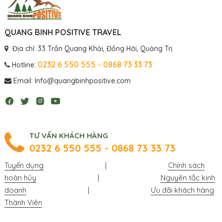
QUANG BINH POSITIVE TRAVEL
Địa chỉ: 33 Trần Quang Khải, Đồng Hới, Quảng Trị
0232 6 550 555 - 0868 73 33 73
Hotline:
Email: Info@quangbinhpositive.com
TƯ VẤN KHÁCH HÀNG
0232 6 550 555 - 0868 73 33 73
Tuyển dụng
|
Chính sách
hoàn hủy
|
Nguyên tắc kinh
doanh
|
Ưu đãi khách hàng
Thành Viên