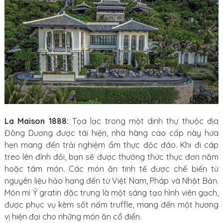
La Maison 1888:
Tọa lạc trong một dinh thự thuộc địa
Đông Dương được tái hiện, nhà hàng cao cấp này hứa
hẹn mang đến trải nghiệm ẩm thực độc đáo. Khi đi cáp
treo lên đỉnh đồi, bạn sẽ được thưởng thức thực đơn năm
hoặc tám món. Các món ăn tinh tế được chế biến từ
nguyên liệu hảo hạng đến từ Việt Nam, Pháp và Nhật Bản.
Món mì Ý gratin đặc trưng là một sáng tạo hình viên gạch,
được phục vụ kèm sốt nấm truffle, mang đến một hương
vị hiện đại cho những món ăn cổ điển.