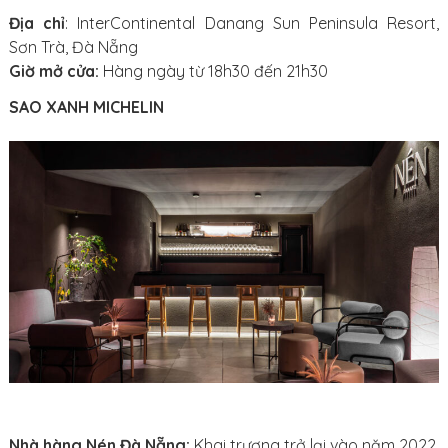
Địa chỉ
: InterContinental Danang Sun Peninsula Resort,
Sơn Trà, Đà Nẵng
Giờ mở cửa:
Hàng ngày từ 18h30 đến 21h30
SAO XANH MICHELIN
Nhà hàng Nén Đà Nẵng:
Khai trương trở lại vào năm 2022,