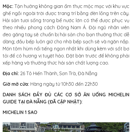
Mộc:
Tận hưởng không gian ẩm thực mộc mạc với khu vực
ghế ngồi ngoài trời được trang trí bằng đèn lồng trên cây.
Hải sản tươi sống trong bể nước lớn có thể được phục vụ
theo nhiều phong cách Đông Nam Á. Đội ngũ nhân viên
đeo găng tay sẽ chuẩn bị hải sản cho bạn thưởng thức dễ
dàng; đầu bếp luôn giữ cho nhà bếp sạch sẽ và ngăn nắp.
Món tôm hùm nổi tiếng ngon nhất khi dùng kèm với sốt bơ
tỏi để có hương vị tuyệt hảo. Đặt bàn trước để không phải
xếp hàng và thưởng thức hải sản chất lượng cao.
Địa chỉ:
26 Tô Hiến Thành, Sơn Trà, Đà Nẵng
Giờ mở cửa:
Hàng ngày từ 10h30 đến 22h30
DANH SÁCH ĐẦY ĐỦ CÁC CƠ SỞ ĂN UỐNG MICHELIN
GUIDE TẠI ĐÀ NẴNG (ĐÃ CẬP NHẬT):
MICHELIN 1 SAO