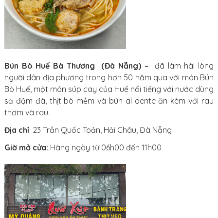
Bún Bò Huế Bà Thương (Đà Nẵng)
– đã làm hài lòng
người dân địa phương trong hơn 50 năm qua với món Bún
Bò Huế, một món súp cay của Huế nổi tiếng với nước dùng
sả đậm đà, thịt bò mềm và bún al dente ăn kèm với rau
thơm và rau.
Địa chỉ
: 23 Trần Quốc Toản, Hải Châu, Đà Nẵng
Giờ mở cửa:
Hàng ngày từ 06h00 đến 11h00