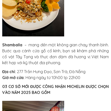
Shamballa
– mang đến một không gian chay thanh bình.
Bước qua cánh cửa gỗ cổ kính, bạn sẽ khám phá những
cổ vật Tây Tạng và thực đơn đậm đà hương vị Việt Nam
kết hợp với kỹ thuật địa phương.
Địa chỉ:
277 Trần Hưng Đạo, Sơn Trà, Đà Nẵng
Giờ mở cửa:
Hàng ngày từ 10h00 tp 22h00
03 CƠ SỞ MỚI ĐƯỢC CÔNG NHẬN MICHELIN ĐƯỢC CHỌN
VÀO NĂM 2025 BAO GỒM