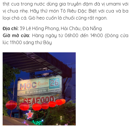
thịt cua trong nước dùng gia truyền đậm đà vị umami với
vị chua nhẹ. Hãy thử món Tô Riêu Đặc Biệt với cua và ba
loại chả cá. Giò heo cuốn lá chuối cũng rất ngon.
Địa chỉ:
39 Lê Hồng Phong, Hải Châu, Đà Nẵng
Giờ mở cửa:
Hàng ngày từ 06h00 đến 14h00 (Đóng cửa
lúc 11h00 sáng thứ Bảy