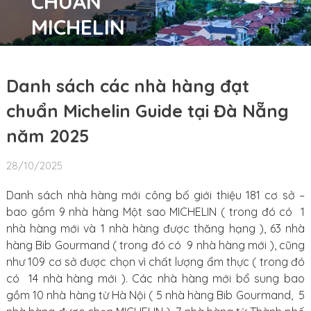
CHUẨN
MICHELIN
GUIDE TẠI
ĐÀ NẴNG
Danh sách các nhà hàng đạt
NĂM 2025
chuẩn Michelin Guide tại Đà Nẵng
năm 2025
28/10/2025
Danh sách nhà hàng mới công bố giới thiệu 181 cơ sở –
bao gồm 9 nhà hàng Một sao MICHELIN ( trong đó có 1
nhà hàng mới và 1 nhà hàng được thăng hạng ), 63 nhà
hàng Bib Gourmand ( trong đó có 9 nhà hàng mới ), cũng
như 109 cơ sở được chọn vì chất lượng ẩm thực ( trong đó
có 14 nhà hàng mới ). Các nhà hàng mới bổ sung bao
gồm 10 nhà hàng từ Hà Nội ( 5 nhà hàng Bib Gourmand, 5