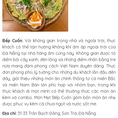
Bếp Cuốn:
Với không gian trong nhà và ngoài trời, thực
khách có thể tận hưởng không khí ấm áp ngoài trời của
Đà Nẵng tại nhà hàng ấm cúng này. Không gian được tô
điểm bởi cây xanh, đèn lồng và những điểm nhấn bằng tre
nứa mang đậm phong cách Việt Nam duyên dáng. Thực
đơn phong phú, lý tưởng cho những du khách lần đầu đến
đây, giới thiệu những món ăn chính thống từ cả miền Bắc
và miền Nam. Bàn lớn phù hợp với nhóm bạn, trong khi
thực khách đi một mình có thể thưởng thức các món ăn
kèm và combo. Món Mẹt Bếp Cuốn gồm bốn món ăn nhẹ
được phục vụ kèm cá chua ngọt và nước sốt me.
Địa chỉ:
31-33 Trần Bạch Đằng, Sơn Trà, Đà Nẵng