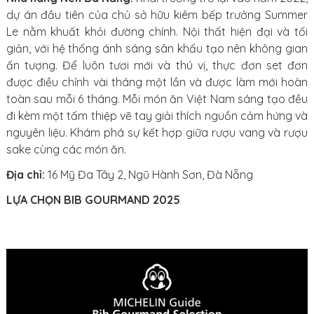
dự án đầu tiên của chủ sở hữu kiêm bếp trưởng Summer
Le nằm khuất khỏi đường chính. Nội thất hiện đại và tối
giản, với hệ thống ánh sáng sân khấu tạo nên không gian
ấn tượng. Để luôn tươi mới và thú vị, thực đơn set đơn
được điều chỉnh vài tháng một lần và được làm mới hoàn
toàn sau mỗi 6 tháng. Mỗi món ăn Việt Nam sáng tạo đều
đi kèm một tấm thiệp vẽ tay giải thích nguồn cảm hứng và
nguyên liệu. Khám phá sự kết hợp giữa rượu vang và rượu
sake cùng các món ăn.
Địa chỉ:
16 Mỹ Đa Tây 2, Ngũ Hành Sơn, Đà Nẵng
LỰA CHỌN BIB GOURMAND 2025