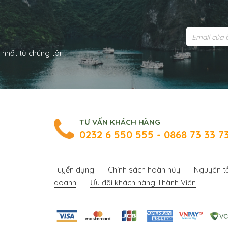
i
 nhất từ chúng tôi
TƯ VẤN KHÁCH HÀNG
0232 6 550 555 - 0868 73 33 7
Tuyển dụng
|
Chính sách hoàn hủy
|
Nguyên tắ
doanh
|
Ưu đãi khách hàng Thành Viên