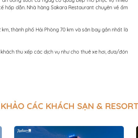
ụ ăn uống suốt cả ngày có quầy bếp mở phục vụ nhiều
tế hấp dẫn. Nhà hàng Sakara Restaurant chuyên về ẩm
 km, thành phố Hải Phòng 70 km và sân bay gần nhất là
p khách thu xếp các dịch vụ như cho thuê xe hơi, đưa/đón
KHẢO CÁC KHÁCH SẠN & RESOR