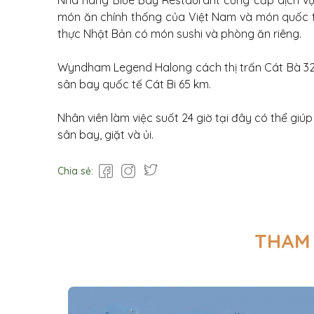
Nhà hàng Blue Bay Restaurant cung cấp dịch v
món ăn chính thống của Việt Nam và món quốc 
thực Nhật Bản có món sushi và phòng ăn riêng.
Wyndham Legend Halong cách thị trấn Cát Bà 32
sân bay quốc tế Cát Bi 65 km.
Nhân viên làm việc suốt 24 giờ tại đây có thể giú
sân bay, giặt và ủi.
Chia sẻ:
THAM 