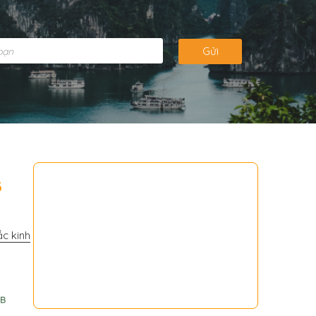
Gửi
3
c kinh