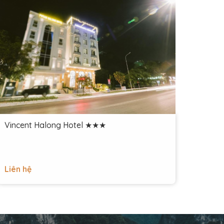
Vincent Halong Hotel ★★★
Diam
Liên hệ
Liên 