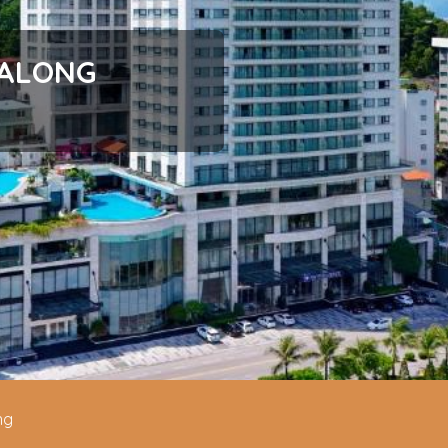
WYNDHAM LEGEND H
★★★★★
ng