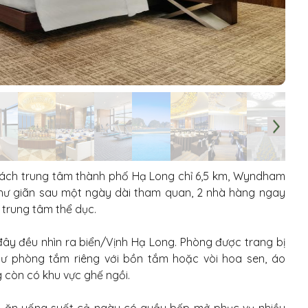
cách trung tâm thành phố Hạ Long chỉ 6,5 km, Wyndham
thư giãn sau một ngày dài tham quan, 2 nhà hàng ngay
 trung tâm thể dục.
đây đều nhìn ra biển/Vịnh Hạ Long. Phòng được trang bị
hư phòng tắm riêng với bồn tắm hoặc vòi hoa sen, áo
còn có khu vực ghế ngồi.