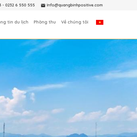
3
-
0232 6 550 555
Info@quangbinhpositive.com
ng tin du lịch
Phòng thu
Về chúng tôi