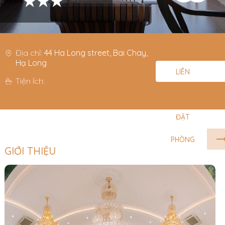
★★★
Địa chỉ:
44 Ha Long street, Bai Chay,
Hạ Long
LIÊN
Tiện Ích:
HỆ
ĐẶT
PHÒNG
GIỚI THIỆU