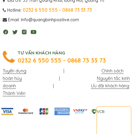
Địa chỉ: 33 Trần Quang Khải, Đồng Hới, Quảng Trị
0232 6 550 555 - 0868 73 33 73
Hotline:
Email: Info@quangbinhpositive.com
TƯ VẤN KHÁCH HÀNG
0232 6 550 555 - 0868 73 33 73
Tuyển dụng
|
Chính sách
hoàn hủy
|
Nguyên tắc kinh
doanh
|
Ưu đãi khách hàng
Thành Viên