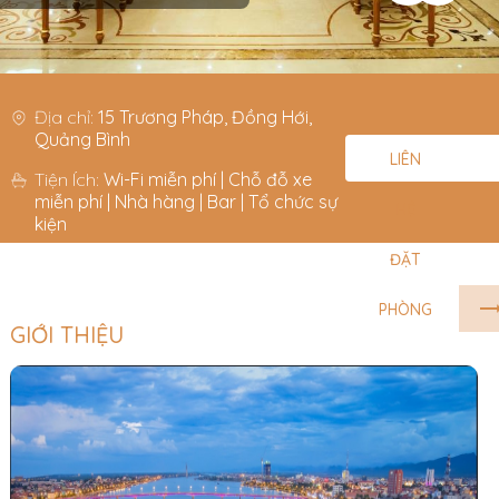
Địa chỉ:
15 Trương Pháp, Đồng Hới,
Quảng Bình
LIÊN
Tiện Ích:
Wi-Fi miễn phí | Chỗ đỗ xe
miễn phí | Nhà hàng | Bar | Tổ chức sự
HỆ
kiện
ĐẶT
PHÒNG
GIỚI THIỆU