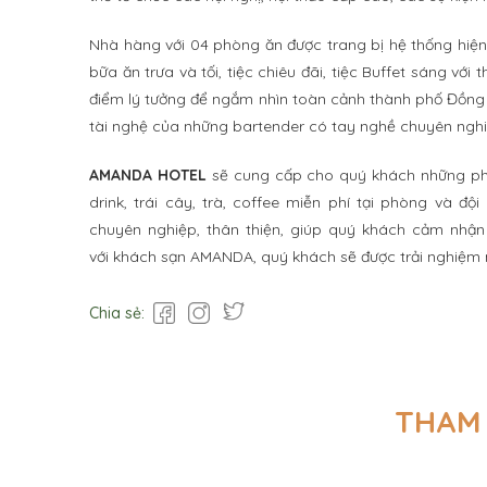
Nhà hàng với 04 phòng ăn được trang bị hệ thống hiệ
bữa ăn trưa và tối, tiệc chiêu đãi, tiệc Buffet sáng vớ
điểm lý tưởng để ngắm nhìn toàn cảnh thành phố Đồng 
tài nghệ của những bartender có tay nghề chuyên nghi
AMANDA HOTEL
sẽ cung cấp cho quý khách những phú
drink, trái cây, trà, coffee miễn phí tại phòng và đ
chuyên nghiệp, thân thiện, giúp quý khách cảm nhận 
với khách sạn AMANDA, quý khách sẽ được trải nghiệm 
Chia sẻ:
THAM 