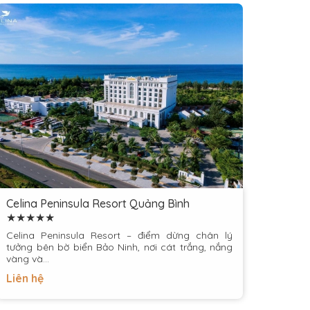
Celina Peninsula Resort Quảng Bình
Toàn
★★★★★
Celina Peninsula Resort – điểm dừng chân lý
tưởng bên bờ biển Bảo Ninh, nơi cát trắng, nắng
vàng và...
Liên 
Liên hệ