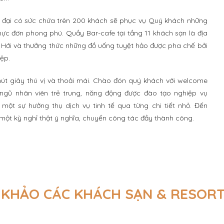
n đại có sức chứa trên 200 khách sẽ phục vụ Quý khách những
i thực đơn phong phú. Quầy Bar-cafe tại tầng 11 khách sạn là địa
Hới và thưởng thức những đồ uống tuyệt hảo được pha chế bởi
ệp.
t giây thú vị và thoải mái. Chào đón quý khách với welcome
ội ngũ nhân viên trẻ trung, năng động được đào tạo nghiệp vụ
một sự hưởng thụ dịch vụ tinh tế qua từng chi tiết nhỏ. Đến
một kỳ nghỉ thật ý nghĩa, chuyến công tác đầy thành công.
KHẢO CÁC KHÁCH SẠN & RESOR