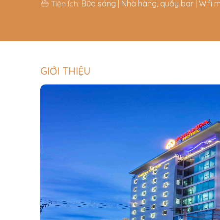
Tiện Ích:
Bữa sáng | Nhà hàng, quầy bar | Wifi m
GIỚI THIỆU