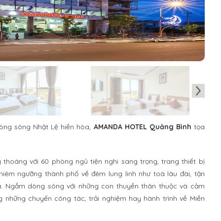
dòng sông Nhật Lệ hiền hòa,
AMANDA HOTEL Quảng Bình
tọa
thoáng với 60 phòng ngủ tiện nghi sang trọng, trang thiết bị
hiêm ngưỡng thành phố về đêm lung linh như toà lâu đài, tận
cả. Ngắm dòng sông với những con thuyền thân thuộc và cảm
g những chuyến công tác, trải nghiệm hay hành trình về Miền