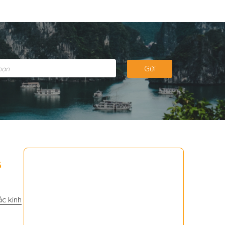
Gửi
3
c kinh