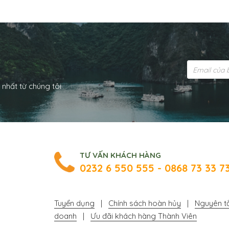
i
 nhất từ chúng tôi
TƯ VẤN KHÁCH HÀNG
0232 6 550 555 - 0868 73 33 7
Tuyển dụng
|
Chính sách hoàn hủy
|
Nguyên tắ
doanh
|
Ưu đãi khách hàng Thành Viên