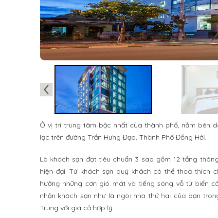
Ở vị trí trung tâm bậc nhất của thành phố, nằm bên 
lạc trên đường Trần Hưng Đạo, Thành Phố Đồng Hới.
Là khách sạn đạt tiêu chuẩn 3 sao gồm 12 tầng thông 
hiện đại. Từ khách sạn quý khách có thể thoả thích c
hưởng những cơn gió mát và tiếng sóng vỗ từ biển 
nhận khách sạn như là ngôi nhà thứ hai của bạn tron
Trung với giá cả hợp lý.