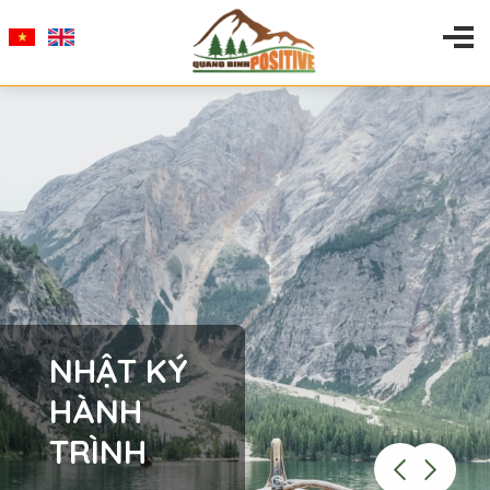
NHẬT KÝ
HÀNH
TRÌNH