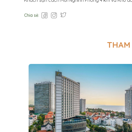
Khách sạn cách Mũi Nghinh Phong 4 km và Khu du l
Chia sẻ:
THAM 