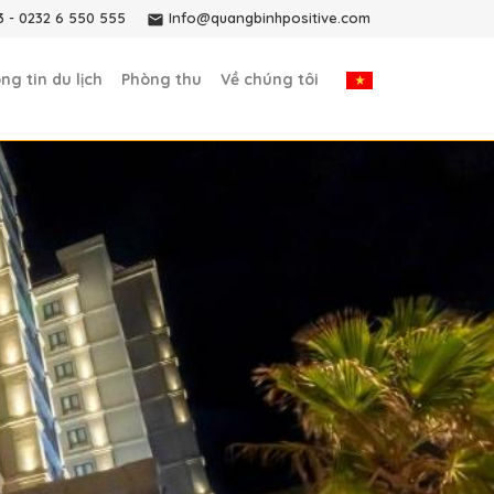
3
-
0232 6 550 555
Info@quangbinhpositive.com
ng tin du lịch
Phòng thu
Về chúng tôi