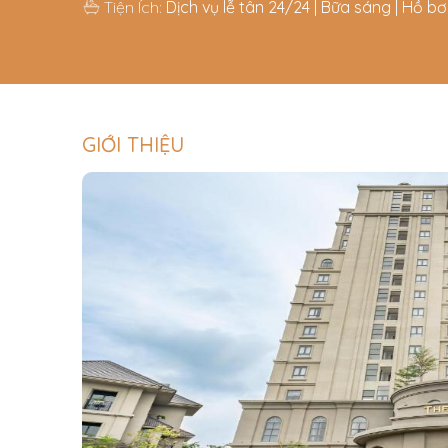
Tiện Ích:
Dịch vụ lễ tân 24/24 | Bữa sáng | Hồ bơi
GIỚI THIỆU