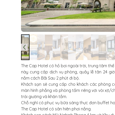
The Cap Hotel có hồ bơi ngoài trời, trung tâm thể
này cung cấp dịch vụ phòng, quầy lễ tân 24 giờ
nằm cách Bãi Sau 2 phút đi bộ.
Khách sạn sẽ cung cấp cho khách các phòng có 
màn hình phẳng và phòng tắm riêng với vòi xịt/c
trải giường và khăn tắm.
Chỗ nghỉ có phục vụ bữa sáng thực đơn buffet ho
The Cap Hotel có sân hiên phơi nắng.