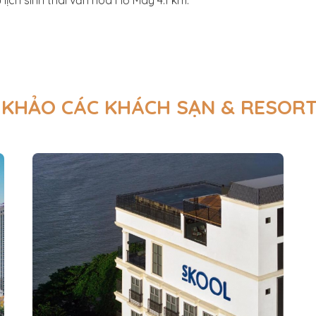
ịch sinh thái văn hóa Hồ Mây 4.1 km.
KHẢO CÁC KHÁCH SẠN & RESOR