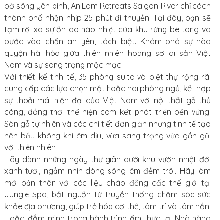
bờ sông yên bình, An Lam Retreats Saigon River chỉ cách
thành phố nhộn nhịp 25 phút đi thuyền. Tại đây, bạn sẽ
tạm rời xa sự ồn ào náo nhiệt của khu rừng bê tông và
bước vào chốn an yên, tách biệt. Khám phá sự hòa
quyện hài hòa giữa thiên nhiên hoang sơ, di sản Việt
Nam và sự sang trọng mộc mạc.
Với thiết kế tinh tế, 35 phòng suite và biệt thự rộng rãi
cung cấp các lựa chọn một hoặc hai phòng ngủ, kết hợp
sự thoải mái hiện đại của Việt Nam với nội thất gỗ thủ
công, đồng thời thể hiện cam kết phát triển bền vững.
Sàn gỗ tự nhiên và các chi tiết đơn giản nhưng tinh tế tạo
nên bầu không khí êm dịu, vừa sang trọng vừa gần gũi
với thiên nhiên.
Hãy dành những ngày thư giãn dưới khu vườn nhiệt đới
xanh tươi, ngắm nhìn dòng sông êm đềm trôi. Hãy làm
mới bản thân với các liệu pháp đẳng cấp thế giới tại
Jungle Spa, bắt nguồn từ truyền thống chăm sóc sức
khỏe địa phương, giúp trẻ hóa cơ thể, tâm trí và tâm hồn.
Hoặc, đắm mình trong hành trình ẩm thực tại Nhà hàng