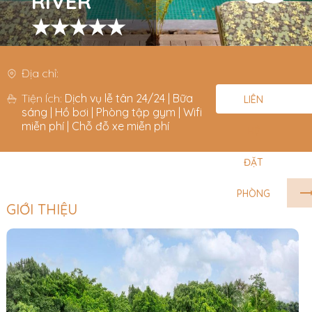
RIVER
★★★★★
Địa chỉ:
Tiện Ích:
Dịch vụ lễ tân 24/24 | Bữa
LIÊN
sáng | Hồ bơi | Phòng tập gym | Wifi
miễn phí | Chỗ đỗ xe miễn phí
HỆ
ĐẶT
PHÒNG
GIỚI THIỆU