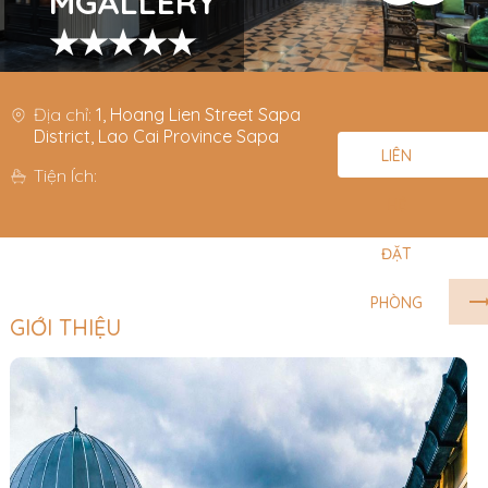
MGALLERY
★★★★★
Địa chỉ:
1, Hoang Lien Street Sapa
District, Lao Cai Province Sapa
LIÊN
Tiện Ích:
HỆ
ĐẶT
PHÒNG
GIỚI THIỆU