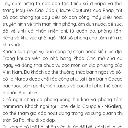
Lấy cảm hứng từ các dân tộc thiểu số ở Sapa và thời
trang May Đo Cao Cấp (Haute Couture) của Pháp, tất
cả các phòng tại đây đều có ban công, máy điều hòa,
truyền hình vệ tinh màn hình phẳng, ấm đun nước, bể sục,
đồ vệ sinh cá nhân miễn phí, tủ quần áo, phòng tắm
riêng và khu vực ghế ngồi. Một số phòng cho tầm nhìn ra
khu vườn.
Khách sạn phục vụ bữa sáng tự chọn hoặc kiểu lục địa.
Trong khuôn viên có nhà hàng Pháp Chic mở cửa cả
ngày và đồng thời phục vụ các món ăn địa phương của
Việt Nam. Du khách có thể thưởng thức bánh ngọt và sô-
cô-la Marou được chế tác công phu tại tiệm bánh Cacao
hay rượu sâm panh, món tapas và cocktail pha thủ công
ở quán Absinthe.
Chỗ nghỉ cũng có phòng xông hơi khô và phòng tắm
hammam. Khách nghỉ tại Hotel de la Coupole - MGallery
có thể tham gia các hoạt động trong và xung quanh thị
trấn Sa Pa, như đi xe đạp.
Du khách có thể hỏi nhân viên lễ tân để biết cách đi lại và