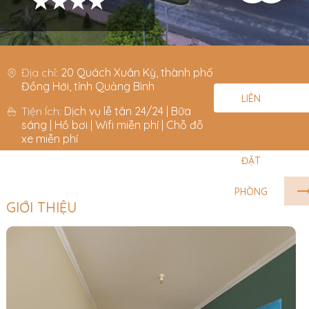
★★★★
Địa chỉ:
20 Quách Xuân Kỳ, thành phố
Đồng Hới, tỉnh Quảng Bình
LIÊN
Tiện Ích:
Dịch vụ lễ tân 24/24 | Bữa
sáng | Hồ bơi | Wifi miễn phí | Chỗ đỗ
HỆ
xe miễn phí
ĐẶT
PHÒNG
GIỚI THIỆU