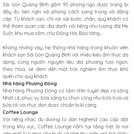
Sài Gòn Quảng Bình gồm 95 phòng ngủ được trang bị
đầy đủ tiện nghi với phong cách sang trọng và đẳng
cấp. Từ khách sạn, chỉ với vài bước chân, quý khách có
thể tham quan các địa danh nổi tiếng như tượng đài Mẹ
Suốt, khu mua sắm, chợ Đồng Hới, Bảo tàng...
Không những vậy, hệ thống nhà hàng trong khuôn viên
khách sạn Sài Gòn Quảng Bình với nhiều kiểu ẩm thực đa
dạng, cùng nguồn nguyên liệu địa phương tươi ngon,
theo mùa, sẽ đem đến một trải nghiệm ẩm thực khó
quên cho quý khách.
Nhà hàng Phương Đông
Nhà hàng Phương Đông có tầm nhìn tuyệt đẹp ra sông
Nhật Lệ, phục vụ bữa sáng tự chọn cũng như bữa trưa và
bữa tối với thực đơn được chuẩn bị kĩ càng.
Coffee Lounge
Với tiếng nhạc du dương từ dàn Highend cao cấp đặt
trong khu vực, Coffee Lounge nằm tại tầng trệt là nơi
gặp mặt lý tưởng cho buổi cà phê thư giãn, giờ trà chiều