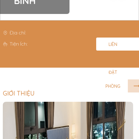
BINH
Địa chỉ:
Tiện Ích:
LIÊN
HỆ
ĐẶT
PHÒNG
GIỚI THIỆU