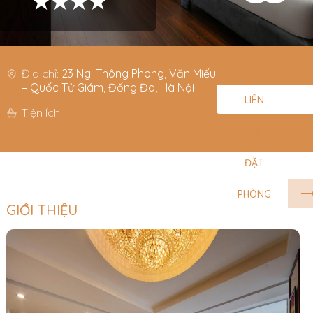
★★★★
Địa chỉ:
23 Ng. Thông Phong, Văn Miếu
– Quốc Tử Giám, Đống Đa, Hà Nội
LIÊN
Tiện Ích:
HỆ
ĐẶT
PHÒNG
GIỚI THIỆU