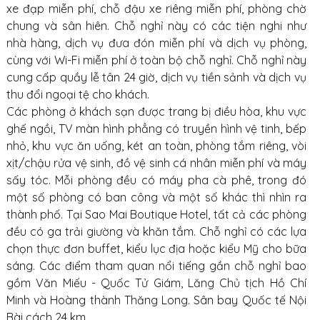
xe đạp miễn phí, chỗ đậu xe riêng miễn phí, phòng chờ
chung và sân hiên. Chỗ nghỉ này có các tiện nghi như
nhà hàng, dịch vụ đưa đón miễn phí và dịch vụ phòng,
cùng với Wi-Fi miễn phí ở toàn bộ chỗ nghỉ. Chỗ nghỉ này
cung cấp quầy lễ tân 24 giờ, dịch vụ tiền sảnh và dịch vụ
thu đổi ngoại tệ cho khách.
Các phòng ở khách sạn được trang bị điều hòa, khu vực
ghế ngồi, TV màn hình phẳng có truyền hình vệ tinh, bếp
nhỏ, khu vực ăn uống, két an toàn, phòng tắm riêng, vòi
xịt/chậu rửa vệ sinh, đồ vệ sinh cá nhân miễn phí và máy
sấy tóc. Mỗi phòng đều có máy pha cà phê, trong đó
một số phòng có ban công và một số khác thì nhìn ra
thành phố. Tại Sao Mai Boutique Hotel, tất cả các phòng
đều có ga trải giường và khăn tắm. Chỗ nghỉ có các lựa
chọn thực đơn buffet, kiểu lục địa hoặc kiểu Mỹ cho bữa
sáng. Các điểm tham quan nổi tiếng gần chỗ nghỉ bao
gồm Văn Miếu - Quốc Tử Giám, Lăng Chủ tịch Hồ Chí
Minh và Hoàng thành Thăng Long. Sân bay Quốc tế Nội
Bài cách 24 km.