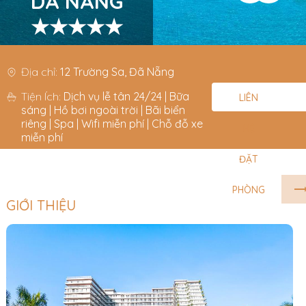
DA NANG
★★★★★
Địa chỉ:
12 Trường Sa, Đã Nẵng
Tiện Ích:
Dịch vụ lễ tân 24/24 | Bữa
LIÊN
sáng | Hồ bơi ngoài trời | Bãi biển
riêng | Spa | Wifi miễn phí | Chỗ đỗ xe
HỆ
miễn phí
ĐẶT
PHÒNG
GIỚI THIỆU