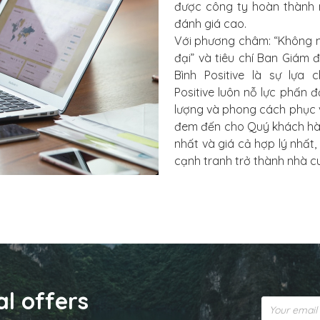
được công ty hoàn thành 
đánh giá cao.
Với phương châm: “Không n
đại” và tiêu chí Ban Giám
Bình Positive là sự lựa
Positive luôn nỗ lực phấn 
lượng và phong cách phục v
đem đến cho Quý khách hàng
nhất và giá cả hợp lý nhấ
cạnh tranh trở thành nhà cu
al offers