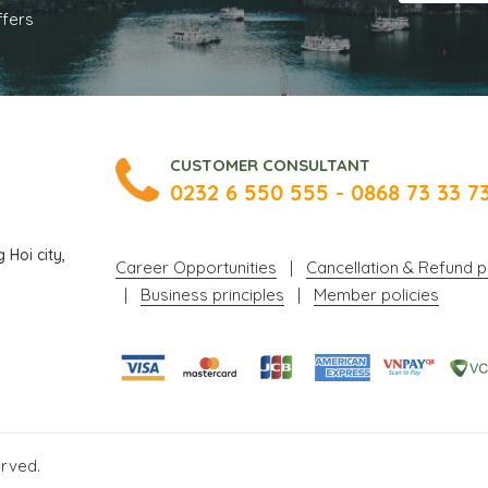
ffers
CUSTOMER CONSULTANT
0232 6 550 555 - 0868 73 33 7
Hoi city,
Career Opportunities
|
Cancellation & Refund p
|
Business principles
|
Member policies
erved.