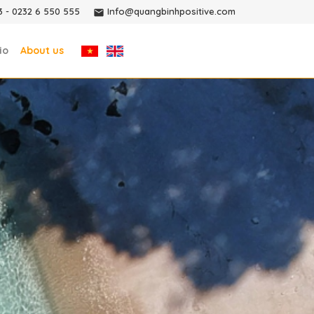
3
-
0232 6 550 555
Info@quangbinhpositive.com
io
About us