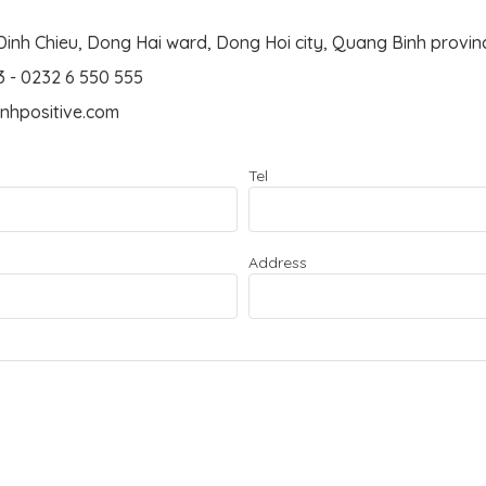
inh Chieu, Dong Hai ward, Dong Hoi city, Quang Binh provin
3
-
0232 6 550 555
nhpositive.com
Tel
Address