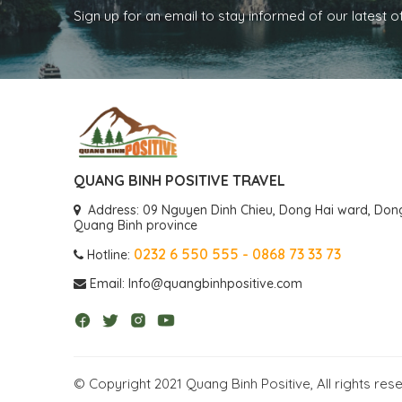
Sign up for an email to stay informed of our latest o
QUANG BINH POSITIVE TRAVEL
Address: 09 Nguyen Dinh Chieu, Dong Hai ward, Dong 
Quang Binh province
0232 6 550 555 - 0868 73 33 73
Hotline:
Email: Info@quangbinhpositive.com
© Copyright 2021 Quang Binh Positive, All rights res