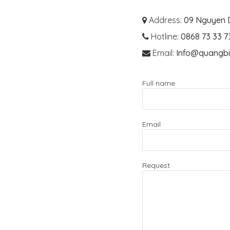
Address:
09 Nguyen D
Hotline:
0868 73 33 7
Email:
Info@quangbi
Full name
Email
Request