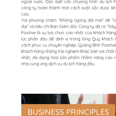
ngoài nước. Đặc biệt các chương trình du lịch 
công ty hoàn thành một cách xuất sắc được kh
cao.
Với phương châm: “Không ngừng đổi mới” để “c
đại” và tiêu chí Ban Giám đốc Công ty đề ra “Xâ
Positive là sự lựa chọn cao nhất của khách hàng
lực phấn đấu để định vị trong lòng Quý khách
cách phục vụ chuyên nghiệp.
Quảng Bình Positiv
khách hàng những trải nghiệm khác biệt với chất l
nhất, đa dạng hóa sản phẩm nhằm nâng cao nă
nhà cung ứng dịch vụ du lịch hàng đầu.
BUSINESS PRINCIPLES