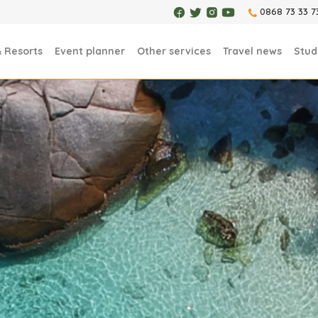
0868 73 33 7
& Resorts
Event planner
Other services
Travel news
Stud