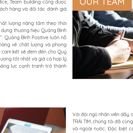
OUR TEAM
Mice, Team building cũng được
ách hàng và đối tác đánh giá
hất lượng nâng tầm theo thời
y dựng thương hiệu Quảng Bình
”.
Quảng Bình Positive
luôn nỗ
 hàng về chất lượng và phong
e
cam kết sẽ đem đến cho Quý
ượng tốt nhất và giá cả hợp lý
ng lực cạnh tranh trở thành
Với đội ngũ nhân viên dầy 
TRÁI TIM, chúng tôi đã cùn
và ngoài nước. Đặc biệt cá