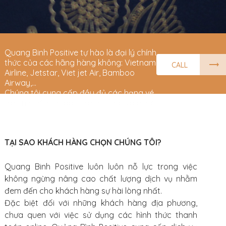
Quang Binh Positive tự hào là đại lý chính
thức của các hãng hàng không: Vietnam
CALL
Airline, Jetstar, Viet jet Air, Bamboo
Airway,...
Chúng tôi cung cấp đầy đủ các hạng vé
trên mọi đường bay, trong nước và quốc
tế...
TẠI SAO KHÁCH HÀNG CHỌN CHÚNG TÔI?
Quang Binh Positive luôn luôn nỗ lực trong việc
không ngừng nâng cao chất lượng dịch vụ nhằm
đem đến cho khách hàng sự hài lòng nhất.
Đặc biệt đối với những khách hàng địa phương,
chưa quen với việc sử dụng các hình thức thanh