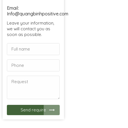
Email:
Info@quangbinhpositive.com
Leave your information,
we will contact you as
soon as possible.
Send require