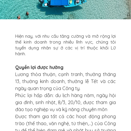
Hiện nay, với nhu cầu tăng cường và mở rộng lợi
thế kinh doanh trong nhiều lĩnh vực, chúng tôi
tuyển dụng nhân sự ở các vị trí thuộc khối Lữ
hành.
Quyền lợi được hưởng
Lương thỏa thuận, cạnh tranh, thưởng tháng
13, thưởng kinh doanh, thưởng lễ Tết và các
ngày quan trọng của Công ty.
Phúc lợi hấp dẫn: du lịch hàng năm, ngày hội
gia đình, sinh nhật, 8/3, 20/10, được tham gia
đào tạo nghiệp vụ và kỹ năng chuyên môn
Được tham gia tất cả các hoạt động phong
trào (thể thao, văn nghệ, từ thiện,…) của Công
ty để thể hiện đam mê và phát huy sở trường